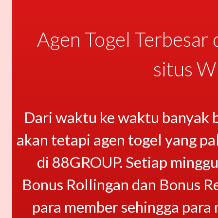
Agen Togel Terbesar 
situs 
Dari waktu ke waktu banyak b
akan tetapi agen togel yang pa
di 88GROUP. Setiap mingg
Bonus Rollingan dan Bonus Re
para member sehingga para m