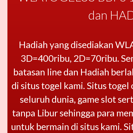
dan HA
Hadiah yang disediakan WL
3D=400ribu, 2D=70ribu. Semu
batasan line dan Hadiah berl
di situs togel kami. Situs toge
seluruh dunia, game slot se
tanpa Libur sehingga para me
untuk bermain di situs kami. 