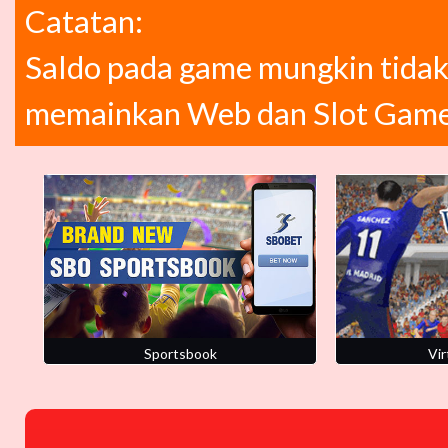
Catatan:
Saldo pada game mungkin tidak
memainkan Web dan Slot Game
Sportsbook
Vir